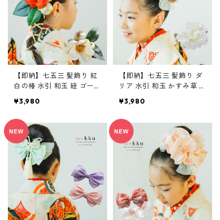
【即納】七五三 髪飾り 紅
【即納】七五三 髪飾り ダ
白の椿 水引 和玉 紐 ゴール
リア 水引 和玉 かすみ草 リ
ド【2色】ホワイト 白・レ
ボン 【2色】ホワイト
¥3,980
¥3,980
ッド 赤[kd045]
白・レッド 赤[kd046]