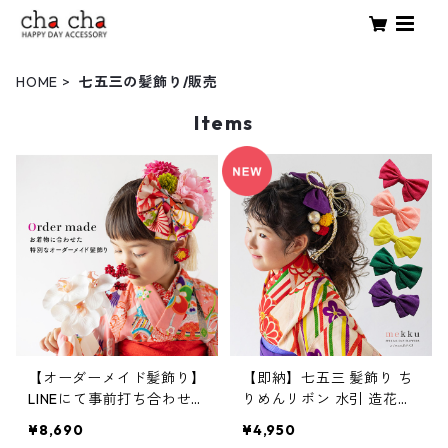
HOME
七五三の髪飾り/販売
Items
【オーダーメイド髪飾り】
【即納】七五三 髪飾り ち
LINEにて事前打ち合わせ
りめんリボン 水引 造花
後にご購入下さい。
【5色】マゼンダ・ピン
¥8,690
¥4,950
ク・イエロー・グリーン・