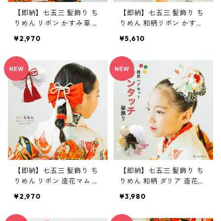
【即納】七五三 髪飾り ち
【即納】七五三 髪飾り ち
りめん リボン かすみ草 タ
りめん 和柄リボン かすみ
ッセル パステル【3色】グ
草 オーガンジー 【2色】
¥2,970
¥5,610
リーン・ピンク・パープル
ピーチ・ピンク[kd042]
[kd043]
【即納】七五三 髪飾り ち
【即納】七五三 髪飾り ち
りめん リボン 造花マム タ
りめん 和柄 ダリア 造花チ
ッセル 【2色】ホワイト
ュール ホワイト 白[kd04
¥2,970
¥3,980
白・レッド 赤[kd041]
0]