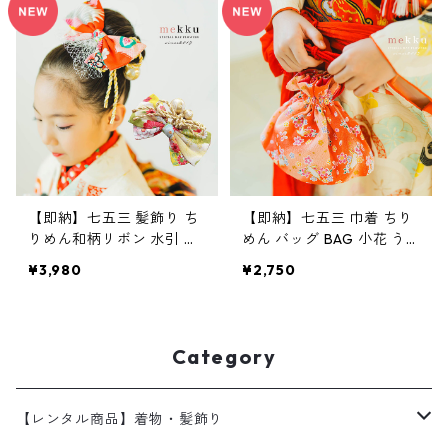
【即納】七五三 髪飾り ち
【即納】七五三 巾着 ちり
りめん和柄リボン 水引 造
めん バッグ BAG 小花 う
花チュール 【2色】レッド
さぎ 桜 さくら柄/ピンク[b
¥3,980
¥2,750
赤・イエロー 黄色[kd039]
ag013]
Category
【レンタル商品】着物・髪飾り