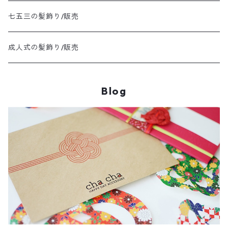
着物＆髪飾りセット/7歳(女の子)
七五三の髪飾り/販売
着物＆髪飾りセット/４・5歳(女の子)
成人式の髪飾り/販売
着物＆髪飾りセット/3歳(女の子)
Blog
着物 袴/5歳(男の子)
着物 袴3歳(男の子)
大人用お着物