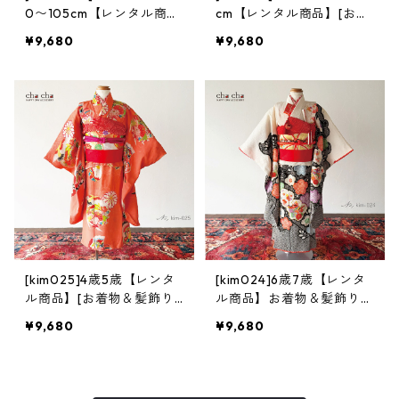
0〜105cm【レンタル商
cm【レンタル商品】[お着
品】[お着物＆髪飾りセッ
物＆髪飾りセット]七五
¥9,680
¥9,680
ト]七五三・2部式セパレー
三・2部式セパレート着物
ト着物
[kim025]4歳5歳【レンタ
[kim024]6歳7歳【レンタ
ル商品】[お着物＆髪飾り
ル商品】お着物＆髪飾りセ
セット]七五三・2部式セパ
ット]七五三・2部式セパレ
¥9,680
¥9,680
レート着物
ート着物