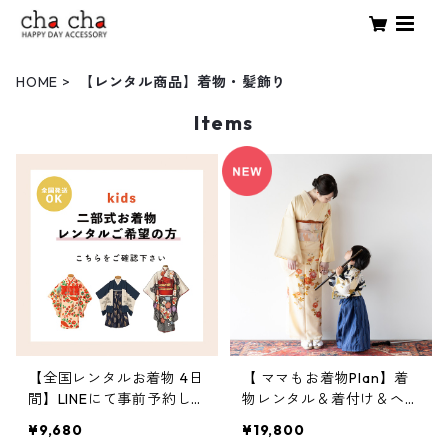
HOME
【レンタル商品】着物・髪飾り
Items
【全国レンタルお着物 4日
【 ママもお着物Plan】着
間】LINEにて事前予約し
物レンタル＆着付け＆ヘア
てからご購入下さい【 sol
セット込み
¥9,680
¥19,800
d out 商品もレンタル可】