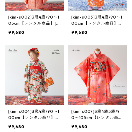
[kim-s002]3歳4歳/90〜1
[kim-s003]3歳4歳/90〜1
05cm【レンタル商品】[お
00cm【レンタル商品】お
着物＆被布＆髪飾りセッ
着物＆被布＆髪飾りセッ
¥9,680
¥9,680
ト]七五三・2部式セパレー
ト]七五三・2部式セパレー
ト着物
ト着物
[kim-s004]3歳4歳/90〜1
[kim-s007]3歳4歳5歳/9
00cm【レンタル商品】
0〜105cm【レンタル商
[お着物＆髪飾りセット]七
品】[お着物＆髪飾りセッ
¥9,680
¥9,680
五三・2部式セパレート着
ト]七五三・2部式セパレー