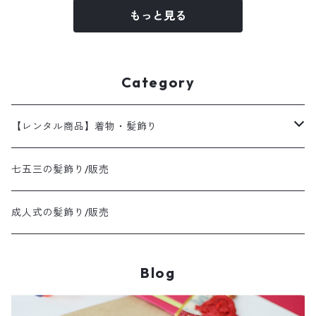
もっと見る
Category
【レンタル商品】着物・髪飾り
着物＆髪飾りセット/7歳(女の子)
七五三の髪飾り/販売
着物＆髪飾りセット/４・5歳(女の子)
成人式の髪飾り/販売
着物＆髪飾りセット/3歳(女の子)
Blog
着物 袴/5歳(男の子)