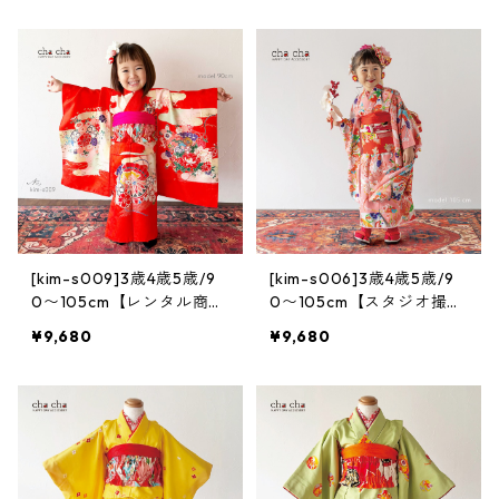
物
ト着物
[kim-s009]3歳4歳5歳/9
[kim-s006]3歳4歳5歳/9
0〜105cm【レンタル商
0〜105cm【スタジオ撮影
品】[お着物＆髪飾りセッ
用】【全国レンタル不可】
¥9,680
¥9,680
ト]七五三・2部式セパレー
[お着物＆髪飾りセット]七
ト着物
五三・2部式セパレート着
物